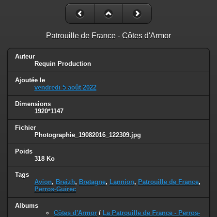
Patrouille de France - Côtes d'Armor
Auteur
Requin Production
Ajoutée le
vendredi 5 août 2022
Dimensions
1920*1147
Fichier
Photographie_19082016_122309.jpg
Poids
318 Ko
Tags
Avion
,
Breizh
,
Bretagne
,
Lannion
,
Patrouille de France
,
Perros-Guirec
Albums
Côtes d'Armor
/
La Patrouille de France - Perros-