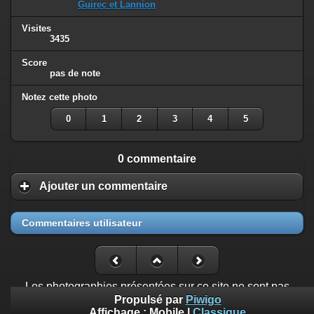
Guirec et Lannion
Visites
3435
Score
pas de note
Notez cette photo
0
1
2
3
4
5
0 commentaire
Ajouter un commentaire
Commentaires utilisateur
Les photographies présentées sur ce site ne sont pas
libres de droit. Toute utilisation est soumise à l'accord du
Propulsé par
Piwigo
photographe et à celui des personnes représentées.
Affichage :
Mobile
|
Classique