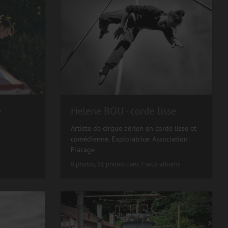
e
Helene BOU - corde lisse
Artiste de cirque aérien en corde lisse et
comédienne. Exploratrice. Association
Fracage
8 photos, 91 photos dans 7 sous-albums