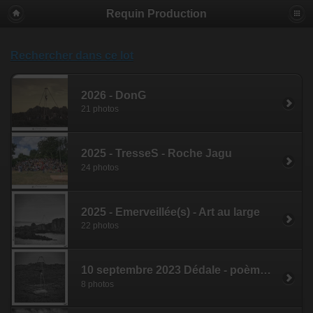
Requin Production
Rechercher dans ce lot
2026 - DonG
21 photos
2025 - TresseS - Roche Jagu
24 photos
2025 - Emerveillée(s) - Art au large
22 photos
10 septembre 2023 Dédale - poème vertigineux, spectacle sur l'estran /port de Lokemo
8 photos