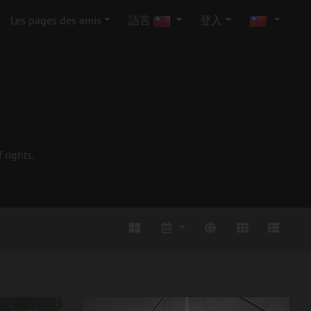
Les pages des amis
語言
登入
 rights.