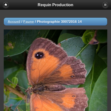
Requin Production
Accueil
/
Faune
/
Photographie 30072016 14